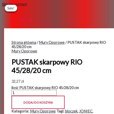
Skip to content
Sale!
Sale!
Sale!
Sale!
Strona główna
/
Mury Oporowe
/ PUSTAK skarpowy RIO
45/28/20 cm
Mury Oporowe
PUSTAK skarpowy RIO
45/28/20 cm
32,27
zł
ilość PUSTAK skarpowy RIO 45/28/20 cm
DODAJ DO KOSZYKA
Kategoria:
Mury Oporowe
Tagi:
bloczek
,
JONIEC
,