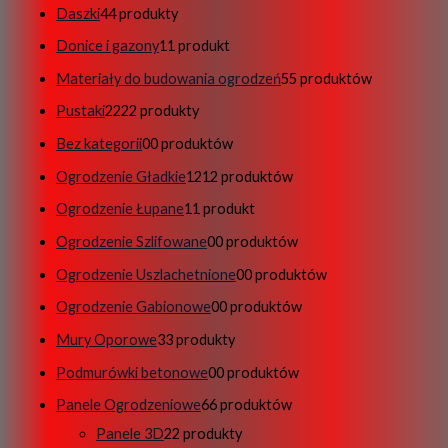
Daszki
4
4 produkty
Donice i gazony
1
1 produkt
Materiały do budowania ogrodzeń
5
5 produktów
Pustaki
22
22 produkty
Bez kategorii
0
0 produktów
Ogrodzenie Gładkie
12
12 produktów
Ogrodzenie Łupane
1
1 produkt
Ogrodzenie Szlifowane
0
0 produktów
Ogrodzenie Uszlachetnione
0
0 produktów
Ogrodzenie Gabionowe
0
0 produktów
Mury Oporowe
3
3 produkty
Podmurówki betonowe
0
0 produktów
Panele Ogrodzeniowe
6
6 produktów
Panele 3D
2
2 produkty