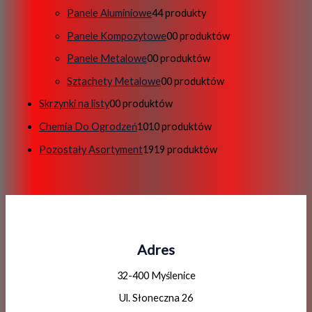
Panele Aluminiowe
4
4 produkty
Panele Kompozytowe
0
0 produktów
Panele Metalowe
0
0 produktów
Sztachety Metalowe
0
0 produktów
Skrzynki na listy
0
0 produktów
Chemia Do Ogrodzeń
10
10 produktów
Pozostały Asortyment
19
19 produktów
Adres
32-400 Myślenice
Ul. Słoneczna 26