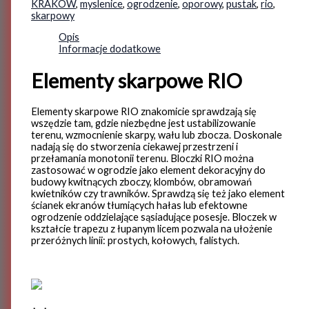
KRAKOW
,
myslenice
,
ogrodzenie
,
oporowy
,
pustak
,
rio
,
skarpowy
Opis
Informacje dodatkowe
Elementy skarpowe RIO
Elementy skarpowe RIO znakomicie sprawdzają się
wszędzie tam, gdzie niezbędne jest ustabilizowanie
terenu, wzmocnienie skarpy, wału lub zbocza. Doskonale
nadają się do stworzenia ciekawej przestrzeni i
przełamania monotonii terenu. Bloczki RIO można
zastosować w ogrodzie jako element dekoracyjny do
budowy kwitnących zboczy, klombów, obramowań
kwietników czy trawników. Sprawdzą się też jako element
ścianek ekranów tłumiących hałas lub efektowne
ogrodzenie oddzielające sąsiadujące posesje. Bloczek w
kształcie trapezu z łupanym licem pozwala na ułożenie
przeróżnych linii: prostych, kołowych, falistych.