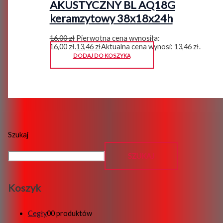
AKUSTYCZNY BL AQ18G
keramzytowy 38x18x24h
16,00
zł
Pierwotna cena wynosiła:
16,00 zł.
13,46
zł
Aktualna cena wynosi: 13,46 zł.
DODAJ DO KOSZYKA
Szukaj
SZUKAJ
Koszyk
Cegły
0
0 produktów