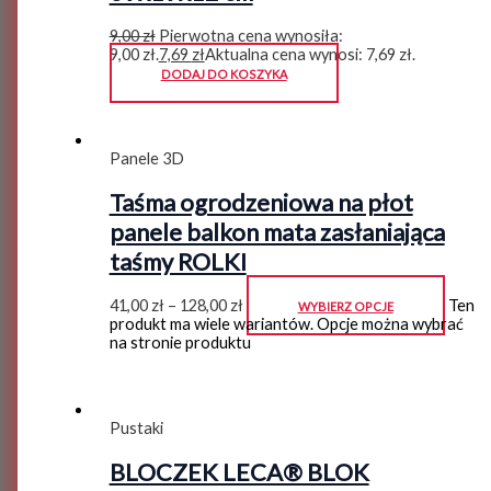
9,00
zł
Pierwotna cena wynosiła:
9,00 zł.
7,69
zł
Aktualna cena wynosi: 7,69 zł.
DODAJ DO KOSZYKA
Panele 3D
Taśma ogrodzeniowa na płot
panele balkon mata zasłaniająca
taśmy ROLKI
41,00
zł
–
128,00
zł
Ten
WYBIERZ OPCJE
produkt ma wiele wariantów. Opcje można wybrać
na stronie produktu
Pustaki
BLOCZEK LECA® BLOK