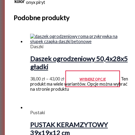
kolor
onyx piryt
Podobne produkty
Daszki
Daszek ogrodzeniowy 50,4x28x5
gładki
38,00
zł
–
43,00
zł
Ten
WYBIERZ OPCJE
produkt ma wiele wariantów. Opcje można wybrać
na stronie produktu
Pustaki
PUSTAK KERAMZYTOWY
39x19x12 cm