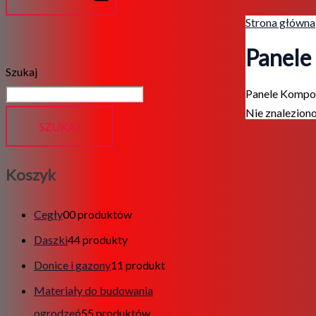
Strona główna
Panele
Szukaj
Panele Komp
Nie znalezion
SZUKAJ
Koszyk
Cegły
0
0 produktów
Daszki
4
4 produkty
Donice i gazony
1
1 produkt
Materiały do budowania
ogrodzeń
5
5 produktów