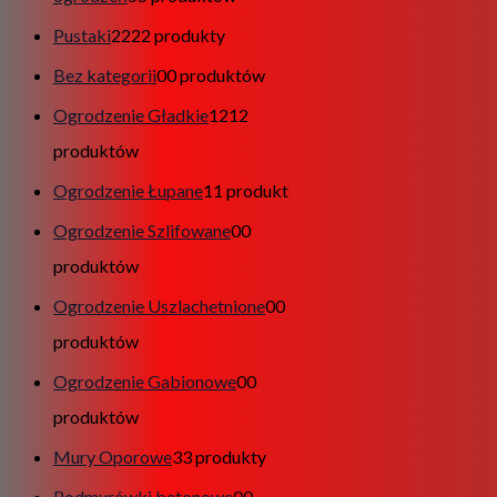
Pustaki
22
22 produkty
Bez kategorii
0
0 produktów
Ogrodzenie Gładkie
12
12
produktów
Ogrodzenie Łupane
1
1 produkt
Ogrodzenie Szlifowane
0
0
produktów
Ogrodzenie Uszlachetnione
0
0
produktów
Ogrodzenie Gabionowe
0
0
produktów
Mury Oporowe
3
3 produkty
Podmurówki betonowe
0
0