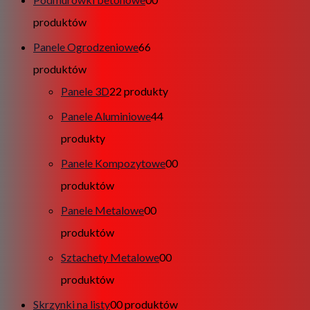
produktów
Panele Ogrodzeniowe
6
6
produktów
Panele 3D
2
2 produkty
Panele Aluminiowe
4
4
produkty
Panele Kompozytowe
0
0
produktów
Panele Metalowe
0
0
produktów
Sztachety Metalowe
0
0
produktów
Skrzynki na listy
0
0 produktów