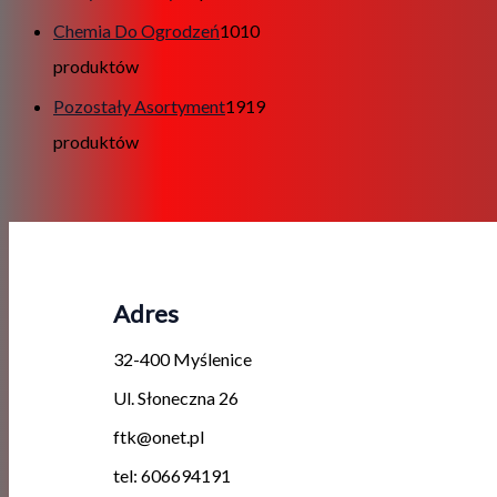
Chemia Do Ogrodzeń
10
10
produktów
Pozostały Asortyment
19
19
produktów
Adres
32-400 Myślenice
Ul. Słoneczna 26
ftk@onet.pl
tel: 606694191