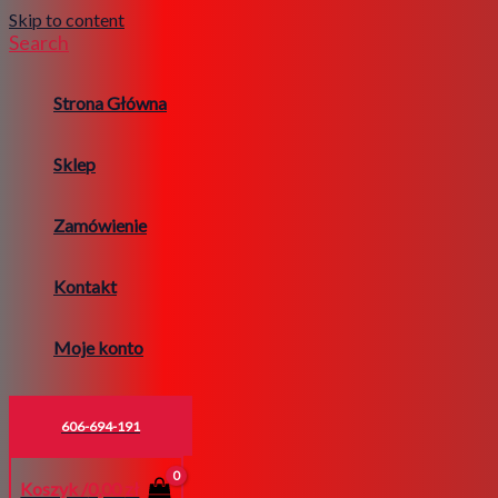
Skip to content
Search
Strona Główna
Sklep
Zamówienie
Kontakt
Moje konto
606-694-191
Koszyk /
0,00
zł