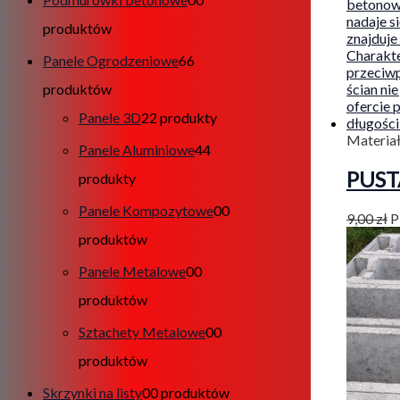
produktów
Panele Ogrodzeniowe
6
6
produktów
Panele 3D
2
2 produkty
Materia
Panele Aluminiowe
4
4
PUST
produkty
Panele Kompozytowe
0
0
9,00
zł
P
produktów
Panele Metalowe
0
0
produktów
Sztachety Metalowe
0
0
produktów
Skrzynki na listy
0
0 produktów