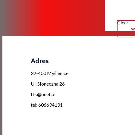
Clear
W
Adres
32-400 Myślenice
Ul. Słoneczna 26
ftk@onet.pl
tel: 606694191