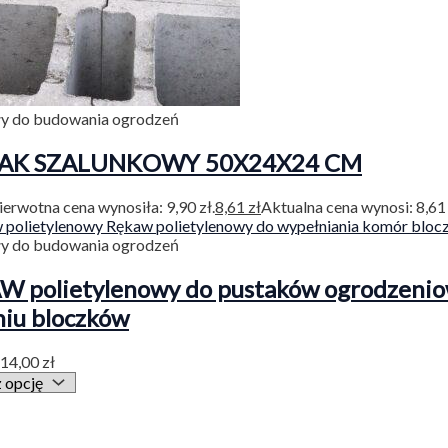
ły do budowania ogrodzeń
AK SZALUNKOWY 50X24X24 CM
ierwotna cena wynosiła: 9,90 zł.
8,61
zł
Aktualna cena wynosi: 8,61 
ły do budowania ogrodzeń
 polietylenowy do pustaków ogrodzenio
iu bloczków
14,00
zł