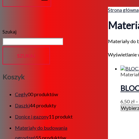
Strona główna
Materi
Szukaj
Materiały do
Wyświetlanie 
SZUKAJ
Materia
Koszyk
BLO
Cegły
0
0 produktów
6,50
zł
–
Daszki
4
4 produkty
Donice i gazony
1
1 produkt
Materiały do budowania
ogrodzeń
5
5 produktów