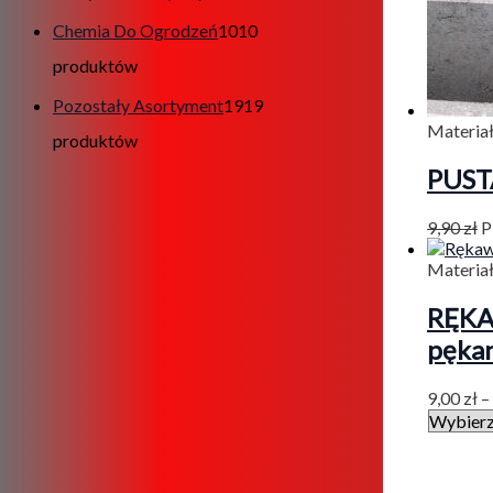
Chemia Do Ogrodzeń
10
10
produktów
Pozostały Asortyment
19
19
Materia
produktów
PUST
9,90
zł
P
Materia
RĘKAW
pękan
9,00
zł
–