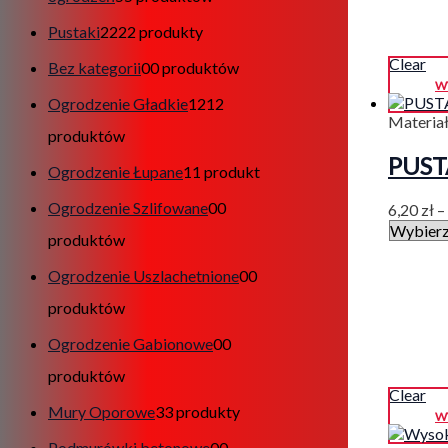
Pustaki
22
22 produkty
Clear
Bez kategorii
0
0 produktów
W
Ogrodzenie Gładkie
12
12
Materia
produktów
PUS
Ogrodzenie Łupane
1
1 produkt
Ogrodzenie Szlifowane
0
0
6,20
zł
–
produktów
Ogrodzenie Uszlachetnione
0
0
produktów
Ogrodzenie Gabionowe
0
0
produktów
Clear
Mury Oporowe
3
3 produkty
W
Podmurówki betonowe
0
0