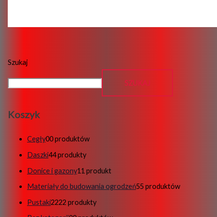
Szukaj
SZUKAJ
Koszyk
Cegły
0
0 produktów
Daszki
4
4 produkty
Donice i gazony
1
1 produkt
Materiały do budowania ogrodzeń
5
5 produktów
Pustaki
22
22 produkty