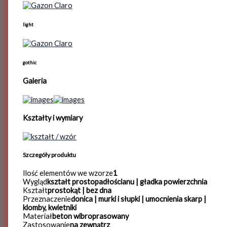
light
gothic
Galeria
Kształty i wymiary
Szczegóły produktu
Ilość elementów we wzorze
1
Wygląd
kształt prostopadłościanu | gładka powierzchnia
Kształt
prostokąt | bez dna
Przeznaczenie
donica | murki i słupki | umocnienia skarp |
klomby, kwietniki
Materiał
beton wibroprasowany
Zastosowanie
na zewnątrz