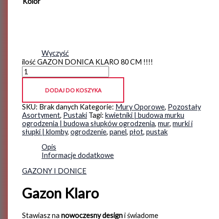
Kolor
Wyczyść
ilość GAZON DONICA KLARO 80 CM !!!!
DODAJ DO KOSZYKA
SKU:
Brak danych
Kategorie:
Mury Oporowe
,
Pozostały
Asortyment
,
Pustaki
Tagi:
kwietniki | budowa murku
ogrodzenia | budowa słupków ogrodzenia
,
mur
,
murki i
słupki | klomby
,
ogrodzenie
,
panel
,
płot
,
pustak
Opis
Informacje dodatkowe
GAZONY I DONICE
Gazon Klaro
Stawiasz na
nowoczesny design
i świadome