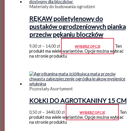
Materiały do budowania ogrodzeń
RĘKAW polietylenowy do
pustaków ogrodzeniowych pianka
przeciw pękaniu bloczków
9,00
zł
–
14,00
zł
Ten
WYBIERZ OPCJE
produkt ma wiele wariantów. Opcje można wybrać
na stronie produktu
Pozostały Asortyment
KOŁKI DO AGROTKANINY 15 CM
0,50
zł
–
3440,00
zł
Ten
WYBIERZ OPCJE
produkt ma wiele wariantów. Opcje można wybrać
na stronie produktu