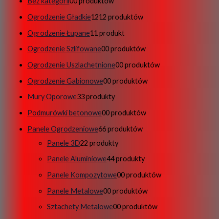
Bez kategorii
0
0 produktów
Ogrodzenie Gładkie
12
12 produktów
Ogrodzenie Łupane
1
1 produkt
Ogrodzenie Szlifowane
0
0 produktów
Ogrodzenie Uszlachetnione
0
0 produktów
Ogrodzenie Gabionowe
0
0 produktów
Mury Oporowe
3
3 produkty
Podmurówki betonowe
0
0 produktów
Panele Ogrodzeniowe
6
6 produktów
Panele 3D
2
2 produkty
Panele Aluminiowe
4
4 produkty
Panele Kompozytowe
0
0 produktów
Panele Metalowe
0
0 produktów
Sztachety Metalowe
0
0 produktów