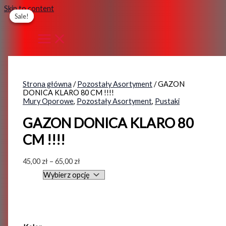
Skip to content
Sale!
Sale!
Strona główna
/
Pozostały Asortyment
/ GAZON
DONICA KLARO 80 CM !!!!
Mury Oporowe
,
Pozostały Asortyment
,
Pustaki
GAZON DONICA KLARO 80
CM !!!!
45,00
zł
–
65,00
zł