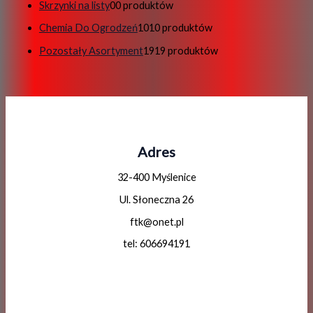
Skrzynki na listy
0
0 produktów
Chemia Do Ogrodzeń
10
10 produktów
Pozostały Asortyment
19
19 produktów
Adres
32-400 Myślenice
Ul. Słoneczna 26
ftk@onet.pl
tel: 606694191