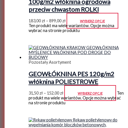
100g/m2 włóknina ogrodowa
przeciw chwastom ROLKI
183,00
zł
–
899,00
zł
WYBIERZ OPCJE
Ten produkt ma wiele wariantów. Opcje można
wybrać na stronie produktu
Pozostały Asortyment
GEOWŁÓKNINA PES 120g/m2
włóknina POLIESTROWE
31,50
zł
–
152,00
zł
Ten
WYBIERZ OPCJE
produkt ma wiele wariantów. Opcje można wybrać
na stronie produktu